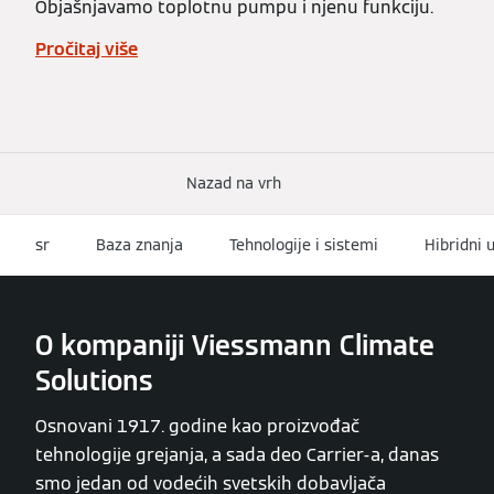
Objašnjavamo toplotnu pumpu i njenu funkciju.
Pročitaj više
Nazad na vrh
sr
Baza znanja
Tehnologije i sistemi
Hibridni 
O kompaniji Viessmann Climate
Solutions
Osnovani 1917. godine kao proizvođač
tehnologije grejanja, a sada deo Carrier-a, danas
smo jedan od vodećih svetskih dobavljača