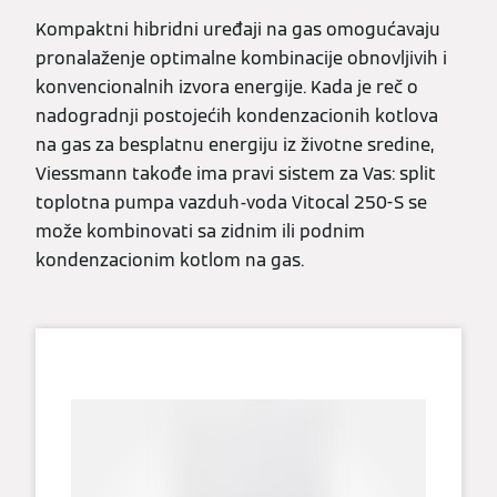
Kompaktni hibridni uređaji na gas omogućavaju
pronalaženje optimalne kombinacije obnovljivih i
konvencionalnih izvora energije. Kada je reč o
nadogradnji postojećih kondenzacionih kotlova
na gas za besplatnu energiju iz životne sredine,
Viessmann takođe ima pravi sistem za Vas: split
toplotna pumpa vazduh-voda Vitocal 250-S se
može kombinovati sa zidnim ili podnim
kondenzacionim kotlom na gas.