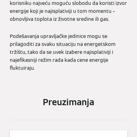
korisniku najveću moguću slobodu da koristi izvor
energije koji je najisplativiji u tom momentu –
obnovljiva toplota iz životne sredine ili gas.
Podešavanja upravljačke jedinice mogu se
prilagoditi za svaku situaciju na energetskom
tržištu, tako da se uvek izabere najisplativiji i
najefikasniji režim rada kada cene energije
fluktuiraju.
Preuzimanja