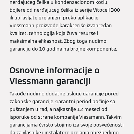
nerđajućeg čelika u kondenzacionom kotlu,
bojlere od nerđajućeg čelika iz serije Vitocell 300
ili upravljate grejanjem preko aplikacije:
Viessmann proizvode karakteriše izvanredan
kvalitet, tehnologija koja čuva resurse i
maksimalna efikasnost. Zbog toga nudimo
garanciju do 10 godina na brojne komponente.
Osnovne informacije o
Viessmann garanciji
Takođe nudimo dodatne usluge garancije pored
zakonske garancije. Garantni period počinje sa
puštanjem u rad, a najkasnije 12 meseci od
isporuke od strane kompanije Viessmann. Takvim
garancijama čvrsto stojimo iza svoje posvećenosti
da za vlasnike i instalatere grejanja obezbedimo