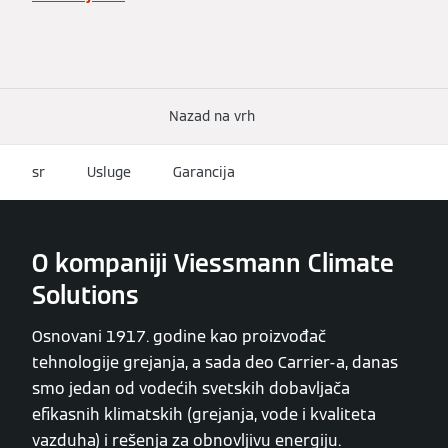
Nazad na vrh
sr
Usluge
Garancija
O kompaniji Viessmann Climate
Solutions
Osnovani 1917. godine kao proizvođač
tehnologije grejanja, a sada deo Carrier-a, danas
smo jedan od vodećih svetskih dobavljača
efikasnih klimatskih (grejanja, vode i kvaliteta
vazduha) i rešenja za obnovljivu energiju.