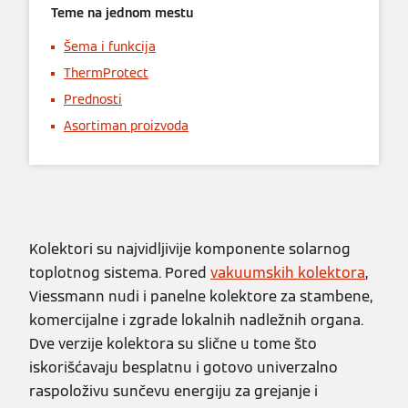
Teme na jednom mestu
Šema i funkcija
ThermProtect
Prednosti
Asortiman proizvoda
Kolektori su najvidljivije komponente solarnog
toplotnog sistema. Pored
vakuumskih kolektora
,
Viessmann nudi i panelne kolektore za stambene,
komercijalne i zgrade lokalnih nadležnih organa.
Dve verzije kolektora su slične u tome što
iskorišćavaju besplatnu i gotovo univerzalno
raspoloživu sunčevu energiju za grejanje i