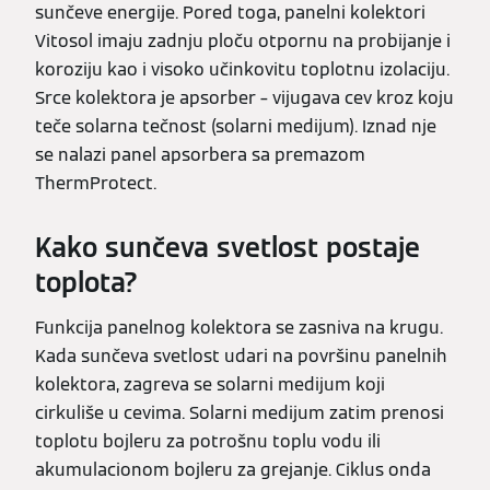
sunčeve energije. Pored toga, panelni kolektori
Vitosol imaju zadnju ploču otpornu na probijanje i
koroziju kao i visoko učinkovitu toplotnu izolaciju.
Srce kolektora je apsorber – vijugava cev kroz koju
teče solarna tečnost (solarni medijum). Iznad nje
se nalazi panel apsorbera sa premazom
ThermProtect.
Kako sunčeva svetlost postaje
toplota?
Funkcija panelnog kolektora se zasniva na krugu.
Kada sunčeva svetlost udari na površinu panelnih
kolektora, zagreva se solarni medijum koji
cirkuliše u cevima. Solarni medijum zatim prenosi
toplotu bojleru za potrošnu toplu vodu ili
akumulacionom bojleru za grejanje. Ciklus onda