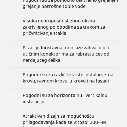
Pogodni su za pomoćno centralno grejanje i
grejanje potrošne tople vode
Visoka nepropusnost zbog okvira
zakrivljenog po obodima sa trakom za
pričvršćivanje stakla
Brza i jednostavna montaže zahvaljujući
utičnim konektorima za rebrastu cev od
nerđajućeg čelika
Pogodni su za različite vrste instalacije: na
krovu, ravnom krovu, u krovu i na fasadi
Pogodni su za horizontalnu i vertikalnu
instalaciju
Atraktivan dizajn sa mogućnošću
prilagođavanja kada se Vitosol 200-FM