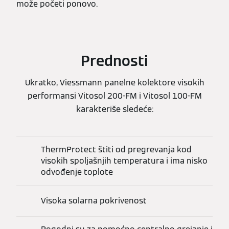
može početi ponovo.
Prednosti
Ukratko, Viessmann panelne kolektore visokih
performansi Vitosol 200-FM i Vitosol 100-FM
karakteriše sledeće:
ThermProtect štiti od pregrevanja kod
visokih spoljašnjih temperatura i ima nisko
odvođenje toplote
Visoka solarna pokrivenost