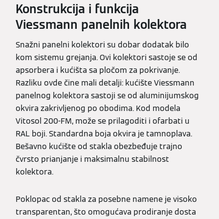
Konstrukcija i funkcija
Viessmann panelnih kolektora
Snažni panelni kolektori su dobar dodatak bilo
kom sistemu grejanja. Ovi kolektori sastoje se od
apsorbera i kućišta sa pločom za pokrivanje.
Razliku ovde čine mali detalji: kućište Viessmann
panelnog kolektora sastoji se od aluminijumskog
okvira zakrivljenog po obodima. Kod modela
Vitosol 200-FM, može se prilagoditi i ofarbati u
RAL boji. Standardna boja okvira je tamnoplava.
Bešavno kućište od stakla obezbeđuje trajno
čvrsto prianjanje i maksimalnu stabilnost
kolektora.
Poklopac od stakla za posebne namene je visoko
transparentan, što omogućava prodiranje dosta