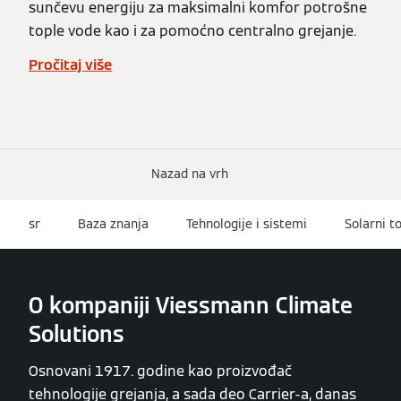
sunčevu energiju za maksimalni komfor potrošne
tople vode kao i za pomoćno centralno grejanje.
Pročitaj više
Nazad na vrh
sr
Baza znanja
Tehnologije i sistemi
Solarni t
O kompaniji Viessmann Climate
Solutions
Osnovani 1917. godine kao proizvođač
tehnologije grejanja, a sada deo Carrier-a, danas