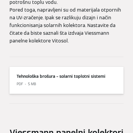
potrošnu toplu vodu.
Pored toga, napravljeni su od materijala otpornih
na UV-zračenje. Ipak se razlikuju dizajn i način
funkcionisanja solarnih kolektora. Nastavite da
čitate da biste saznali šta izdvaja Viessmann
panelne kolektore Vitosol.
Tehnološka brošura – solarni toplotni sistemi
PDF
5 MB
Viessmann panelni kolektori