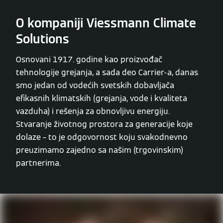
O kompaniji Viessmann Climate
Solutions
Osnovani 1917. godine kao proizvođač
tehnologije grejanja, a sada deo Carrier-a, danas
smo jedan od vodećih svetskih dobavljača
efikasnih klimatskih (grejanja, vode i kvaliteta
vazduha) i rešenja za obnovljivu energiju.
Stvaranje životnog prostora za generacije koje
dolaze – to je odgovornost koju svakodnevno
preuzimamo zajedno sa našim (trgovinskim)
partnerima.