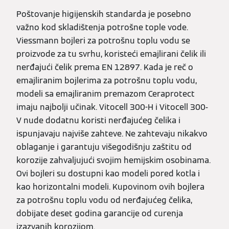
Poštovanje higijenskih standarda je posebno
važno kod skladištenja potrošne tople vode.
Viessmann bojleri za potrošnu toplu vodu se
proizvode za tu svrhu, koristeći emajlirani čelik ili
nerđajući čelik prema EN 12897. Kada je reč o
emajliranim bojlerima za potrošnu toplu vodu,
modeli sa emajliranim premazom Ceraprotect
imaju najbolji učinak. Vitocell 300-H i Vitocell 300-
V nude dodatnu koristi nerđajućeg čelika i
ispunjavaju najviše zahteve. Ne zahtevaju nikakvo
oblaganje i garantuju višegodišnju zaštitu od
korozije zahvaljujući svojim hemijskim osobinama.
Ovi bojleri su dostupni kao modeli pored kotla i
kao horizontalni modeli. Kupovinom ovih bojlera
za potrošnu toplu vodu od nerđajućeg čelika,
dobijate deset godina garancije od curenja
izazvanih korozijom.