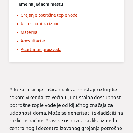
Teme na jednom mestu
Grejanje potrošne tople vode
Kriterijumi za izbor
Materijal
Konsultacije
Asortiman proizvoda
Bilo za jutarnje tuširanje ili za opuštajuće kupke
tokom vikenda: za većinu ljudi, stalna dostupnost
potrošne tople vode je od ključnog značaja za
udobnost doma. Može se generisati i skladištiti na
različite načine. Pravi se osnovna razlika između
centralnog i decentralizovanog grejanja potrošne