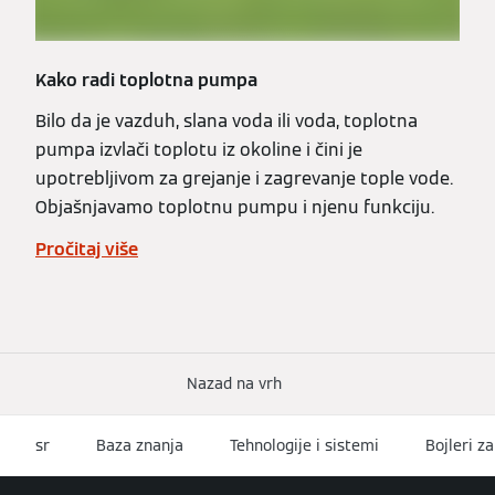
Kako radi toplotna pumpa
Bilo da je vazduh, slana voda ili voda, toplotna
pumpa izvlači toplotu iz okoline i čini je
upotrebljivom za grejanje i zagrevanje tople vode.
Objašnjavamo toplotnu pumpu i njenu funkciju.
Pročitaj više
Nazad na vrh
sr
Baza znanja
Tehnologije i sistemi
Bojleri z