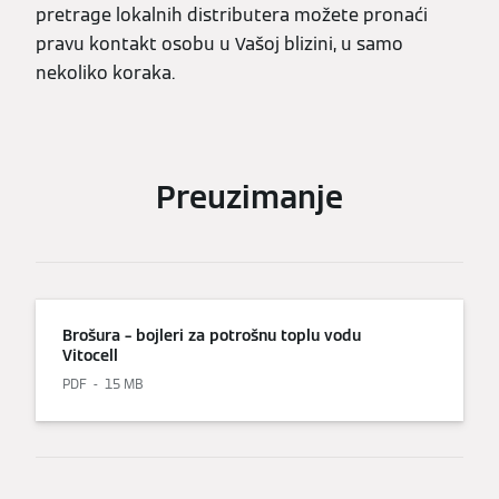
pretrage lokalnih distributera možete pronaći
pravu kontakt osobu u Vašoj blizini, u samo
nekoliko koraka.
Preuzimanje
Brošura – bojleri za potrošnu toplu vodu
Vitocell
PDF
15 MB