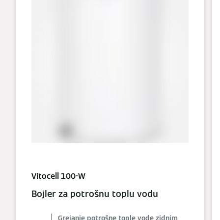
Vitocell 100-W
Bojler za potrošnu toplu vodu
Grejanje potrošne tople vode zidnim