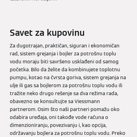
Savet za kupovinu
Za dugotrajan, praktičan, siguran i ekonomičan
rad, sistem grejanja i bojler za potrošnu toplu
vodu moraju biti savršeno usklađeni od samog
početka. Bilo da želite da kombinujete toplotnu
pumpu, kotao na čvrsta goriva, sistem grejanja na
ulje ili gas sa bojlerom za potrošnu toplu vodu ili
tražite neko drugo rešenje sa dva režima rada,
obavezno se konsultujte sa Viessmann
partnerom. Osim što naši partneri pomažu oko
odabira uređaja, oni takođe vode računa o
dimenzioniranju, povezivanju i, kao opcija,
održavanju bojlera za potrošnu toplu vodu. Preko