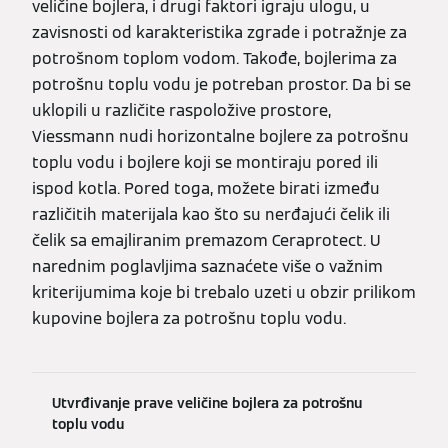
veličine bojlera, i drugi faktori igraju ulogu, u
zavisnosti od karakteristika zgrade i potražnje za
potrošnom toplom vodom. Takođe, bojlerima za
potrošnu toplu vodu je potreban prostor. Da bi se
uklopili u različite raspoložive prostore,
Viessmann nudi horizontalne bojlere za potrošnu
toplu vodu i bojlere koji se montiraju pored ili
ispod kotla. Pored toga, možete birati između
različitih materijala kao što su nerđajući čelik ili
čelik sa emajliranim premazom Ceraprotect. U
narednim poglavljima saznaćete više o važnim
kriterijumima koje bi trebalo uzeti u obzir prilikom
kupovine bojlera za potrošnu toplu vodu.
Utvrđivanje prave veličine bojlera za potrošnu
toplu vodu