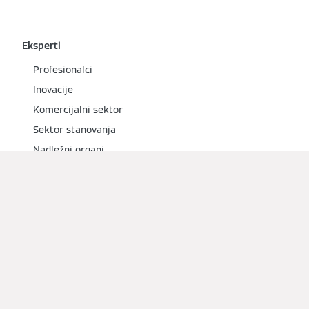
Eksperti
Profesionalci
Inovacije
Komercijalni sektor
Sektor stanovanja
Nadležni organi
Društveni mediji
Zatražite ponudu od lokalnog instalatera