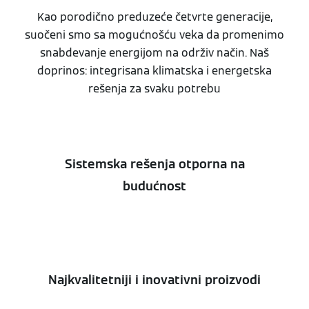
Kao porodično preduzeće četvrte generacije,
suočeni smo sa mogućnošću veka da promenimo
snabdevanje energijom na održiv način. Naš
doprinos: integrisana klimatska i energetska
rešenja za svaku potrebu
Sistemska rešenja otporna na
budućnost
Najkvalitetniji i inovativni proizvodi