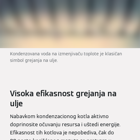
Kondenzovana voda na izmenjivaču toplote je klasičan
simbol grejanja na ulje.
Visoka efikasnost grejanja na
ulje
Nabavkom kondenzacionog kotla aktivno
doprinosite očuvanju resursa i uštedi energije.
Efikasnost tih kotlova je nepobediva, čak do