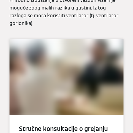
Prirodno ispuštanje u otvoreni vazduh više nije
moguće zbog malih razlika u gustini. Iz tog
razloga se mora koristiti ventilator (tj. ventilator
gorionika).
Stručne konsultacije o grejanju