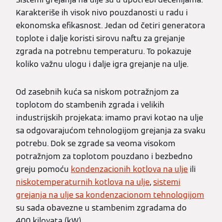
Karakteriše ih visok nivo pouzdanosti u radu i
ekonomska efikasnost. Jedan od četiri generatora
toplote i dalje koristi sirovu naftu za grejanje
zgrada na potrebnu temperaturu. To pokazuje
koliko važnu ulogu i dalje igra grejanje na ulje.
Od zasebnih kuća sa niskom potražnjom za
toplotom do stambenih zgrada i velikih
industrijskih projekata: imamo pravi kotao na ulje
sa odgovarajućom tehnologijom grejanja za svaku
potrebu. Dok se zgrade sa veoma visokom
potražnjom za toplotom pouzdano i bezbedno
greju pomoću
kondenzacionih kotlova na ulje
ili
niskotemperaturnih kotlova na ulje
,
sistemi
grejanja na ulje sa kondenzacionom tehnologijom
su sada obavezne u stambenim zgradama do
400 kilovata (kW).