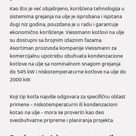
Kao što je već objašnjeno, korišćena tehnologija u
sistemima grejanja na ulje je isprobana i ispitana
dugi niz godina, pouzdana je u radu i garantuje
ekonomično korišćenje. Viessmann kotlovi na ulje
su dostupni sa brojnim izlaznim fazama.
Asortiman proizvoda kompanije Viessmann za
komercijalnu upotrebu obuhvata kondenzacione
kotlove na ulje sa nominalnom snagom grejanja
do 545 kW i niskotemperaturne kotlove na ulje do
2000 kW.
Koji tip kotla najviše odgovara za specifičnu oblast
primene – niskotemperaturni ili kondenzacioni
kotao na ulje – mora se proveriti kao deo
sveobuhvatne pripreme i planiranja projekta.