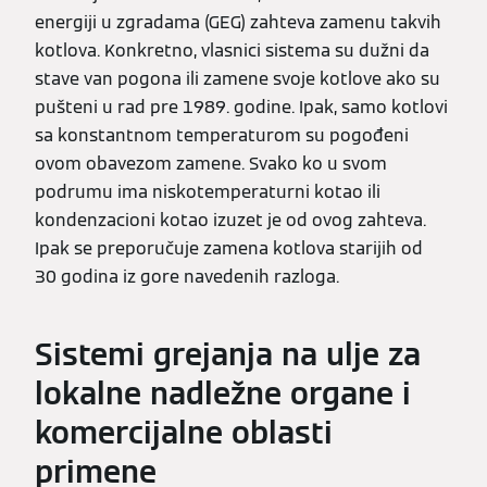
energiji u zgradama (GEG) zahteva zamenu takvih
kotlova. Konkretno, vlasnici sistema su dužni da
stave van pogona ili zamene svoje kotlove ako su
pušteni u rad pre 1989. godine. Ipak, samo kotlovi
sa konstantnom temperaturom su pogođeni
ovom obavezom zamene. Svako ko u svom
podrumu ima niskotemperaturni kotao ili
kondenzacioni kotao izuzet je od ovog zahteva.
Ipak se preporučuje zamena kotlova starijih od
30 godina iz gore navedenih razloga.
Sistemi grejanja na ulje za
lokalne nadležne organe i
komercijalne oblasti
primene