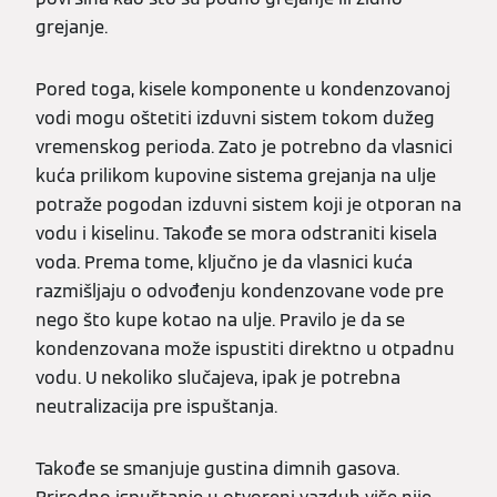
grejanje.
Pored toga, kisele komponente u kondenzovanoj
vodi mogu oštetiti izduvni sistem tokom dužeg
vremenskog perioda. Zato je potrebno da vlasnici
kuća prilikom kupovine sistema grejanja na ulje
potraže pogodan izduvni sistem koji je otporan na
vodu i kiselinu. Takođe se mora odstraniti kisela
voda. Prema tome, ključno je da vlasnici kuća
razmišljaju o odvođenju kondenzovane vode pre
nego što kupe kotao na ulje. Pravilo je da se
kondenzovana može ispustiti direktno u otpadnu
vodu. U nekoliko slučajeva, ipak je potrebna
neutralizacija pre ispuštanja.
Takođe se smanjuje gustina dimnih gasova.