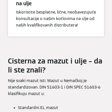
na ulje
Iskoristite besplatne, lične, neobavezujuće
konsultacije o našim kotlovima na ulje od
naših kvalifikovanih distributera!
Cisterna za mazut i ulje – da
li ste znali?
Nije svaki mazut isti. Mazut u Nemačkoj je
standardizovan. DIN 51603-1 i DIN SPEC 51603-6
klasifikuju mazut u:
Standardni EL mazut