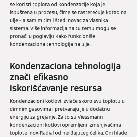
se koristi toplota od kondenzacije koja je
ispuštena u procesu, čime se rasterećuje kotao na
ulje – a samim tim i štedi novac za vlasnika
sistema. Više informacija na tu temu mogu se
pronaći u poglavlju Kako funkcioniše
kondenzaciona tehnologija na ulje.
Kondenzaciona tehnologija
znači efikasno
iskorišćavanje resursa
Kondenzacioni kotlovi izvlače skoro svu toplotu u
dimnim gasovima i pretvaraju je u dodatnu
energiju za grejanje. Za to su Viessmann
kondenzacioni kotlovi opremljeni izmenjivačima
toplote Inox-Radial od nerđajućeg čelika. Oni hlade