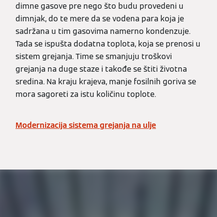
dimne gasove pre nego što budu provedeni u
dimnjak, do te mere da se vodena para koja je
sadržana u tim gasovima namerno kondenzuje.
Tada se ispušta dodatna toplota, koja se prenosi u
sistem grejanja. Time se smanjuju troškovi
grejanja na duge staze i takođe se štiti životna
sredina. Na kraju krajeva, manje fosilnih goriva se
mora sagoreti za istu količinu toplote.
Modernizacija sistema grejanja na ulje