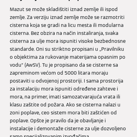
Mazut se može skladištiti iznad zemlje ili ispod
zemlje. Za verziju iznad zemlje može se razmotriti
cisterna koja se gradi na licu mesta ili modularna
cisterna. Bez obzira na način instaliranja, svaka
cisterna za ulje mora ispuniti visoke bezbednosne
standarde. Oni su striktno propisani u „Pravilniku
o objektima za rukovanje materijama opasnim po
vodu” (AwSV). Tu je propisano da se cisterne sa
zapreminom većom od 5000 litara moraju
postaviti u odvojenoj prostoriji. I sama prostorija
za instalaciju mora ispuniti određene zahteve i
mora, na primer, imati samozatvarajuća vrata ili
klasu zaštite od požara. Ako se cisterna nalazi u
zoni poplave, ceo sistem mora biti zaštićen od
poplave. Opšte je pravilo da je obavljanje i
instalacije i demontaže cisterne za ulje dozvoljeno
samo specijalizovanim izvođačima.