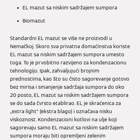
EL mazut sa niskim sadržajem sumpora
Biomazut
Standardni EL mazut se više ne proizvodi u
Nemačkoj. Skoro sva privatna domaćinstva koriste
EL mazut sa niskim sadržajem sumpora umesto
toga. To je prvobitno razvijeno za kondenzacionu
tehnologiju. Ipak, zahvaljujući brojnim
prednostima, kao što su čisto sagorevanje gotovo
bez mirisa i smanjenje sadržaja sumpora do oko
20 posto, EL mazut sa niskim sadržajem sumpora
se do sada čvrsto etablirao. EL je skraćenica za
„extra light” (ekstra blago) i označava nisku
viskoznost. Kondenzacioni kotlovi na ulje koji
sagorevaju samo EL mazut sa niskim sadržajem
sumpora moraju biti opremljeni zelenim