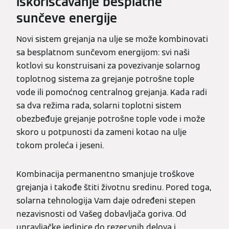
iskorišćavanje besplatne
sunčeve energije
Novi sistem grejanja na ulje se može kombinovati
sa besplatnom sunčevom energijom: svi naši
kotlovi su konstruisani za povezivanje solarnog
toplotnog sistema za grejanje potrošne tople
vode ili pomoćnog centralnog grejanja. Kada radi
sa dva režima rada, solarni toplotni sistem
obezbeđuje grejanje potrošne tople vode i može
skoro u potpunosti da zameni kotao na ulje
tokom proleća i jeseni.
Kombinacija permanentno smanjuje troškove
grejanja i takođe štiti životnu sredinu. Pored toga,
solarna tehnologija Vam daje određeni stepen
nezavisnosti od Vašeg dobavljača goriva. Od
upravljačke jedinice do rezervnih delova i