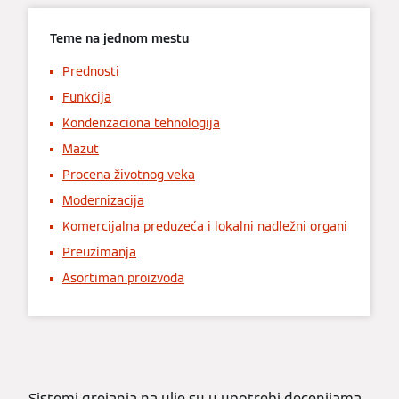
Teme na jednom mestu
Prednosti
Funkcija
Kondenzaciona tehnologija
Mazut
Procena životnog veka
Modernizacija
Komercijalna preduzeća i lokalni nadležni organi
Preuzimanja
Asortiman proizvoda
Sistemi grejanja na ulje su u upotrebi decenijama.