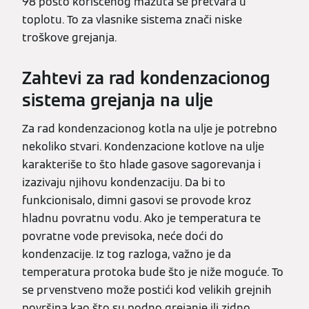
98 posto korišćenog mazuta se pretvara u
toplotu. To za vlasnike sistema znači niske
troškove grejanja.
Zahtevi za rad kondenzacionog
sistema grejanja na ulje
Za rad kondenzacionog kotla na ulje je potrebno
nekoliko stvari. Kondenzacione kotlove na ulje
karakteriše to što hlade gasove sagorevanja i
izazivaju njihovu kondenzaciju. Da bi to
funkcionisalo, dimni gasovi se provode kroz
hladnu povratnu vodu. Ako je temperatura te
povratne vode previsoka, neće doći do
kondenzacije. Iz tog razloga, važno je da
temperatura protoka bude što je niže moguće. To
se prvenstveno može postići kod velikih grejnih
površina kao što su podno grejanje ili zidno