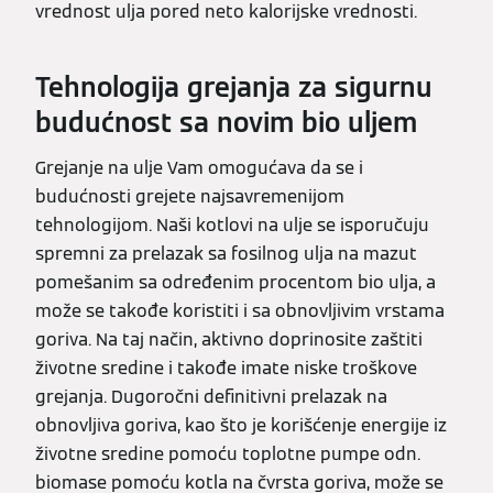
vrednost ulja pored neto kalorijske vrednosti.
Tehnologija grejanja za sigurnu
budućnost sa novim bio uljem
Grejanje na ulje Vam omogućava da se i
budućnosti grejete najsavremenijom
tehnologijom. Naši kotlovi na ulje se isporučuju
spremni za prelazak sa fosilnog ulja na mazut
pomešanim sa određenim procentom bio ulja, a
može se takođe koristiti i sa obnovljivim vrstama
goriva. Na taj način, aktivno doprinosite zaštiti
životne sredine i takođe imate niske troškove
grejanja. Dugoročni definitivni prelazak na
obnovljiva goriva, kao što je korišćenje energije iz
životne sredine pomoću toplotne pumpe odn.
biomase pomoću kotla na čvrsta goriva, može se