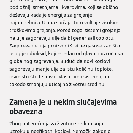
podložniji smetnjama i kvarovima, koji se obično
dešavaju kada je energija za grejanje
najpotrebnija. U oba slučaja, to rezultuje visokim
troškovima grejanja. Pored toga, sistemi grejanja
na ulje sagorevaju ulje da bi generisali toplotu.
Sagorevanje ulja proizvodi štetne gasove kao što
je ugljen dioksid, koji je jedan od glavnih uzročnika
globalnog zagrevanja. Budući da novi kotlovi
sagorevaju manje ulja za istu količinu toplote,
osim što štede novac vlasnicima sistema, oni
takođe smanjuju uticaj na životnu sredinu.
Zamena je u nekim slučajevima
obavezna
Zbog opterećenja za životnu sredinu koju
uzrokuju neefikasni kotlovi, Nemački zakon o