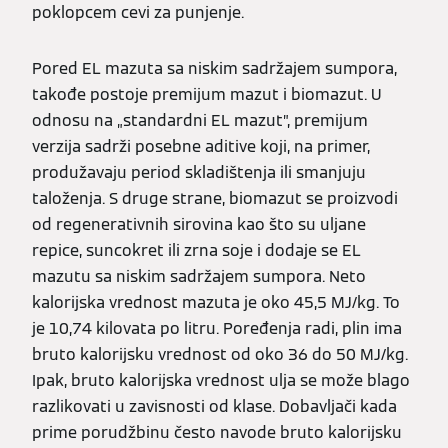
poklopcem cevi za punjenje.
Pored EL mazuta sa niskim sadržajem sumpora,
takođe postoje premijum mazut i biomazut. U
odnosu na „standardni EL mazut”, premijum
verzija sadrži posebne aditive koji, na primer,
produžavaju period skladištenja ili smanjuju
taloženja. S druge strane, biomazut se proizvodi
od regenerativnih sirovina kao što su uljane
repice, suncokret ili zrna soje i dodaje se EL
mazutu sa niskim sadržajem sumpora. Neto
kalorijska vrednost mazuta je oko 45,5 MJ/kg. To
je 10,74 kilovata po litru. Poređenja radi, plin ima
bruto kalorijsku vrednost od oko 36 do 50 MJ/kg.
Ipak, bruto kalorijska vrednost ulja se može blago
razlikovati u zavisnosti od klase. Dobavljači kada
prime porudžbinu često navode bruto kalorijsku