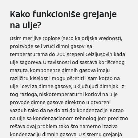
Kako funkcioniše grejanje
na ulje?
Osim merljive toplote (neto kalorijska vrednost),
proizvode se i vrući dimni gasovi sa
temperaturama do 200 stepeni Celzijusovih kada
ulje sagoreva. U zavisnosti od sastava korišćenog
mazuta, komponente dimnih gasova imaju
različitu kiselost i mogu oštetiti i sam kotao na
ulje i cevi za dimne gasove, uključujući dimnjak. Iz
tog razloga, niskotemperaturni kotlovi na ulje
provode dimne gasove direktno u otvoreni
vazduh tako da ne dolazi do kondenzacije. Kotao
na ulje sa kondenzacionom tehnologijom precizno
rešava ovaj problem tako što namerno izaziva
kondenzaciju dimnih gasova. U sistemu grejanja