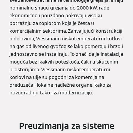
sve zahteve savremene tehnologije grejanja. Imaju
nominalnu snagu grejanja do 2000 kW, rade
ekonomično i pouzdano pokrivaju visoku
potražnju za toplotom koja je česta u
komercijalnim sektorima. Zahvaljujući konstrukciji
u delovima, Viessmann niskotemperaturni kotlovi
na gas od livenog gvožđa se lako pomeraju i brzo i
jednostavno se instaliraju. To znači da je instalacija
moguća bez ikakvih poteškoća, čak i u skučenim
prostorijama. Viessmann niskotemperaturni
kotlovi na ulje su pogodni za komercijalna
preduzeća i lokalne nadležne organe, kako za
novogradnju tako i za modernizaciju.
Preuzimanja za sisteme