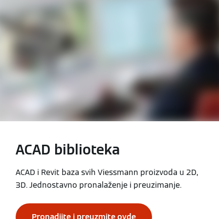
ACAD biblioteka
ACAD i Revit baza svih Viessmann proizvoda u 2D,
3D. Jednostavno pronalaženje i preuzimanje.
Pronadjite i preuzmite ovde