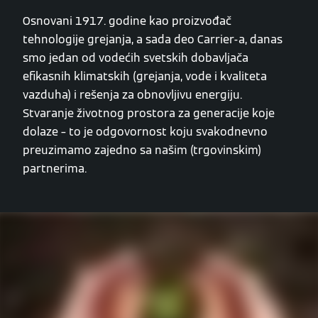
Osnovani 1917. godine kao proizvođač
tehnologije grejanja, a sada deo Carrier-a, danas
smo jedan od vodećih svetskih dobavljača
efikasnih klimatskih (grejanja, vode i kvaliteta
vazduha) i rešenja za obnovljivu energiju.
Stvaranje životnog prostora za generacije koje
dolaze – to je odgovornost koju svakodnevno
preuzimamo zajedno sa našim (trgovinskim)
partnerima.