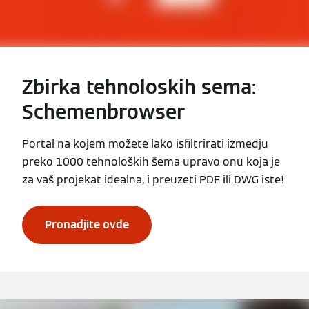
Zbirka tehnoloskih sema:
Schemenbrowser
Portal na kojem možete lako isfiltrirati izmedju
preko 1000 tehnoloških šema upravo onu koja je
za vaš projekat idealna, i preuzeti PDF ili DWG iste!
Pronadjite ovde