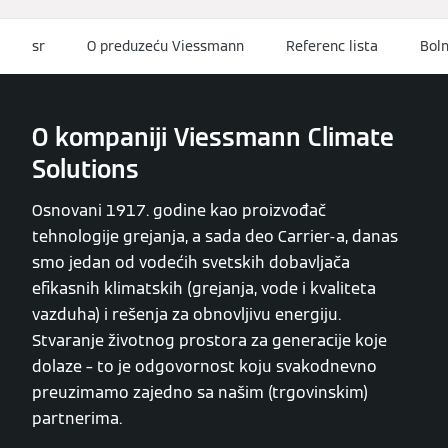
sr
O preduzeću Viessmann
Referenc lista
Boln
O kompaniji Viessmann Climate
Solutions
Osnovani 1917. godine kao proizvođač
tehnologije grejanja, a sada deo Carrier-a, danas
smo jedan od vodećih svetskih dobavljača
efikasnih klimatskih (grejanja, vode i kvaliteta
vazduha) i rešenja za obnovljivu energiju.
Stvaranje životnog prostora za generacije koje
dolaze – to je odgovornost koju svakodnevno
preuzimamo zajedno sa našim (trgovinskim)
partnerima.