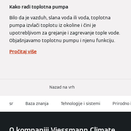
Kako radi toplotna pumpa
Bilo da je vazduh, slana voda ili voda, toplotna
pumpa izvlači toplotu iz okoline i čini je
upotrebljivom za grejanje i zagrevanje tople vode.
Objašnjavamo toplotnu pumpu i njenu funkciju.
Pročitaj više
Nazad na vrh
sr
Baza znanja
Tehnologije i sistemi
Prirodno 
O kompaniji Viessmann Climate