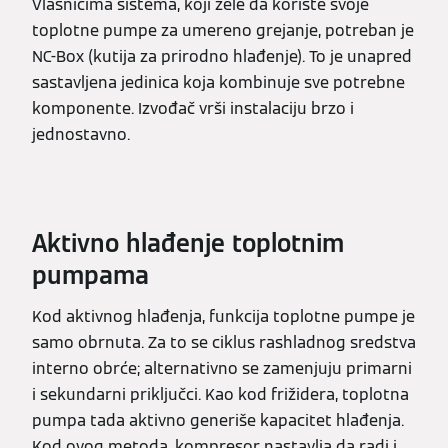
Vlasnicima sistema, koji žele da koriste svoje
toplotne pumpe za umereno grejanje, potreban je
NC-Box (kutija za prirodno hlađenje). To je unapred
sastavljena jedinica koja kombinuje sve potrebne
komponente. Izvođač vrši instalaciju brzo i
jednostavno.
Aktivno hlađenje toplotnim
pumpama
Kod aktivnog hlađenja, funkcija toplotne pumpe je
samo obrnuta. Za to se ciklus rashladnog sredstva
interno obrće; alternativno se zamenjuju primarni
i sekundarni priključci. Kao kod frižidera, toplotna
pumpa tada aktivno generiše kapacitet hlađenja.
Kod ovog metoda, kompresor nastavlja da radi i