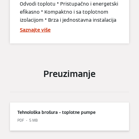
Odvodi toplotu * Pristupačno i energetski
efikasno * Kompaktno i sa toplotnom
izolacijom * Brza i jednostavna instalacija
Saznajte više
Preuzimanje
Tehnološka brošura – toplotne pumpe
PDF
5 MB