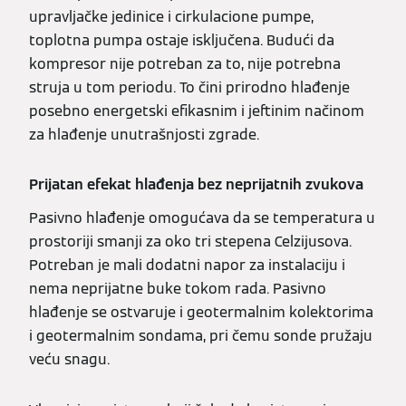
upravljačke jedinice i cirkulacione pumpe,
toplotna pumpa ostaje isključena. Budući da
kompresor nije potreban za to, nije potrebna
struja u tom periodu. To čini prirodno hlađenje
posebno energetski efikasnim i jeftinim načinom
za hlađenje unutrašnjosti zgrade.
Prijatan efekat hlađenja bez neprijatnih zvukova
Pasivno hlađenje omogućava da se temperatura u
prostoriji smanji za oko tri stepena Celzijusova.
Potreban je mali dodatni napor za instalaciju i
nema neprijatne buke tokom rada. Pasivno
hlađenje se ostvaruje i geotermalnim kolektorima
i geotermalnim sondama, pri čemu sonde pružaju
veću snagu.