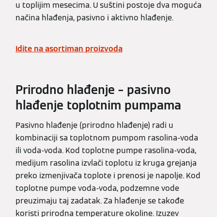
u toplijim mesecima. U suštini postoje dva moguća
načina hlađenja, pasivno i aktivno hlađenje.
Idite na asortiman proizvoda
Prirodno hlađenje – pasivno
hlađenje toplotnim pumpama
Pasivno hlađenje (prirodno hlađenje) radi u
kombinaciji sa toplotnom pumpom rasolina-voda
ili voda-voda. Kod toplotne pumpe rasolina-voda,
medijum rasolina izvlači toplotu iz kruga grejanja
preko izmenjivača toplote i prenosi je napolje. Kod
toplotne pumpe voda-voda, podzemne vode
preuzimaju taj zadatak. Za hlađenje se takođe
koristi prirodna temperature okoline. Izuzev