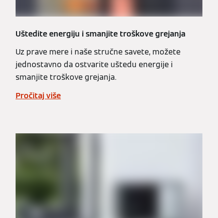
Uštedite energiju i smanjite troškove grejanja
Uz prave mere i naše stručne savete, možete
jednostavno da ostvarite uštedu energije i
smanjite troškove grejanja.
Pročitaj više