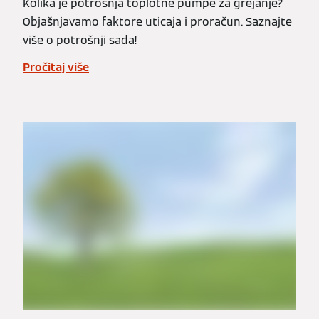
Kolika je potrošnja toplotne pumpe za grejanje?
Objašnjavamo faktore uticaja i proračun. Saznajte
više o potrošnji sada!
Pročitaj više