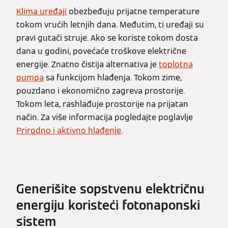
Klima uređaji
obezbeđuju prijatne temperature
tokom vrućih letnjih dana. Međutim, ti uređaji su
pravi gutači struje. Ako se koriste tokom dosta
dana u godini, povećaće troškove električne
energije. Znatno čistija alternativa je
toplotna
pumpa
sa funkcijom hlađenja. Tokom zime,
pouzdano i ekonomično zagreva prostorije.
Tokom leta, rashlađuje prostorije na prijatan
način. Za više informacija pogledajte poglavlje
Prirodno i aktivno hlađenje
.
Generišite sopstvenu električnu
energiju koristeći fotonaponski
sistem