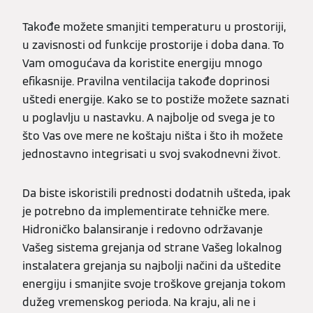
Takođe možete smanjiti temperaturu u prostoriji,
u zavisnosti od funkcije prostorije i doba dana. To
Vam omogućava da koristite energiju mnogo
efikasnije. Pravilna ventilacija takođe doprinosi
uštedi energije. Kako se to postiže možete saznati
u poglavlju u nastavku. A najbolje od svega je to
što Vas ove mere ne koštaju ništa i što ih možete
jednostavno integrisati u svoj svakodnevni život.
Da biste iskoristili prednosti dodatnih ušteda, ipak
je potrebno da implementirate tehničke mere.
Hidroničko balansiranje i redovno održavanje
Vašeg sistema grejanja od strane Vašeg lokalnog
instalatera grejanja su najbolji načini da uštedite
energiju i smanjite svoje troškove grejanja tokom
dužeg vremenskog perioda. Na kraju, ali ne i