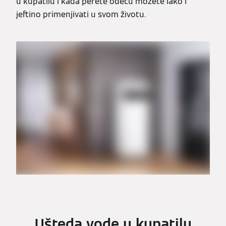
u kupatilu i kada perete odeću možete lako i
jeftino primenjivati u svom životu.
Ušteda vode u kupatilu