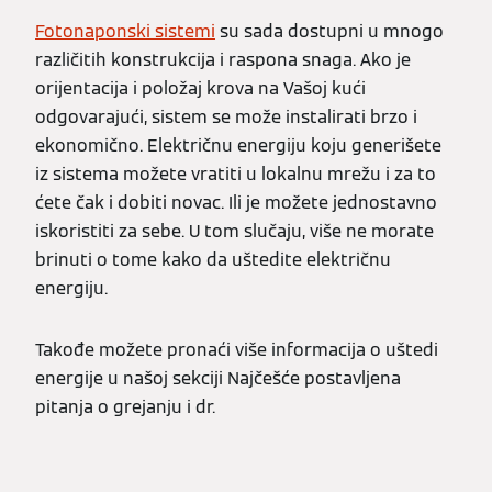
Fotonaponski sistemi
su sada dostupni u mnogo
različitih konstrukcija i raspona snaga. Ako je
orijentacija i položaj krova na Vašoj kući
odgovarajući, sistem se može instalirati brzo i
ekonomično. Električnu energiju koju generišete
iz sistema možete vratiti u lokalnu mrežu i za to
ćete čak i dobiti novac. Ili je možete jednostavno
iskoristiti za sebe. U tom slučaju, više ne morate
brinuti o tome kako da uštedite električnu
energiju.
Takođe možete pronaći više informacija o uštedi
energije u našoj sekciji Najčešće postavljena
pitanja o grejanju i dr.