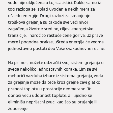
vode nije uključena u toj statistici. Dakle, samo iz
tog razloga se isplati uvođenje nekih mera za
uštedu energije. Drugi razlozi za smanjenje
troškova grejanja su takođe sve veći nivoi
zagađenja životne sredine, ciljevi energetske
tranzicije, i naročito rastuće cene goriva. Uz prave
mere i pogodne prakse, ušteda energija će veoma
jednostavno postati deo Vaše svakodnevne rutine.
Na primer, možete odzračiti svoj sistem grejanja u
svega nekoliko jednostavnih koraka. Čim se svi
mehurići vazduha izbace iz sistema grejanja, voda
za grejanje može da teče kroz grejne cevi glatko i
prenosi toplotu u prostorije neometano. To
donosi veću udobnost toplote, a i ujedno se
eliminišu neprijatni zvuci kao što su brujanje ili
žuborenje.