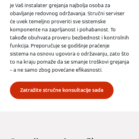
je Vaš instalater grejanja najbolja osoba za
obavljanje redovnog održavanja. Stručni serviser
će uvek temeljno proveriti sve sistemske
komponente na zaprljanost i pohabanost. To
takođe obuhvata proveru bezbednost i kontrolnih
funkcija. Preporučuje se godišnje praćenje
sistema na osnovu ugovora o održavanju, zato što
to na kraju pomaže da se smanje troškovi grejanja
– a ne samo zbog povećane efikasnosti.
Zatražite stručne konsultacije sada