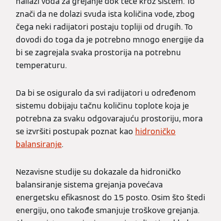
nailazi voda za grejanje dok teče kroz sistem. To
znači da ne dolazi svuda ista količina vode, zbog
čega neki radijatori postaju topliji od drugih. To
dovodi do toga da je potrebno mnogo energije da
bi se zagrejala svaka prostorija na potrebnu
temperaturu.
Da bi se osiguralo da svi radijatori u određenom
sistemu dobijaju tačnu količinu toplote koja je
potrebna za svaku odgovarajuću prostoriju, mora
se izvršiti postupak poznat kao
hidroničko
balansiranje
.
Nezavisne studije su dokazale da hidroničko
balansiranje sistema grejanja povećava
energetsku efikasnost do 15 posto. Osim što štedi
energiju, ono takođe smanjuje troškove grejanja.