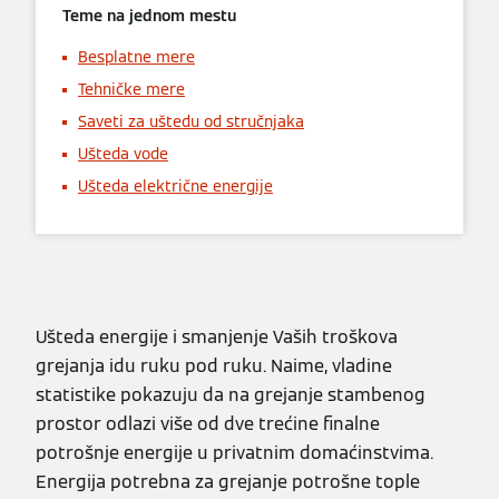
Teme na jednom mestu
Besplatne mere
Tehničke mere
Saveti za uštedu od stručnjaka
Ušteda vode
Ušteda električne energije
Ušteda energije i smanjenje Vaših troškova
grejanja idu ruku pod ruku. Naime, vladine
statistike pokazuju da na grejanje stambenog
prostor odlazi više od dve trećine finalne
potrošnje energije u privatnim domaćinstvima.
Energija potrebna za grejanje potrošne tople