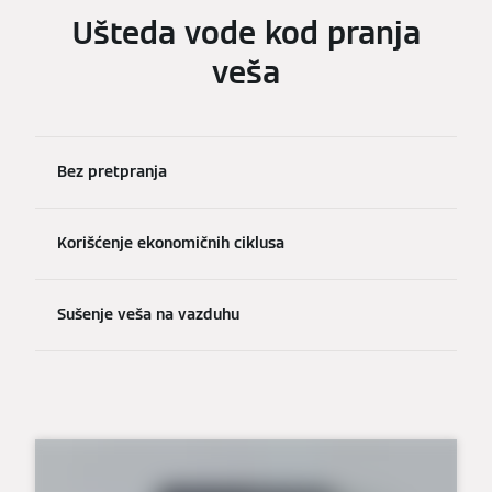
Ušteda vode kod pranja
veša
Bez pretpranja
Korišćenje ekonomičnih ciklusa
Sušenje veša na vazduhu