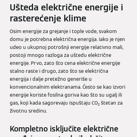
Ušteda električne energije i
rasterećenje klime
Osim energije za grejanje i tople vode, svakom
domu je potrebna električna energija. Iako je njen
udeo u ukupnoj potrošnji energije relativno mali,
postoji mnogo razloga za uštedu električne
energije. Prvo, zato što cena električne energije
stalno raste i drugo, zato što se električna
energija i dalje pretežno generiše u
konvencionalnim elektranama. Često se kao izvori
energije koriste fosilna goriva kao što su ugalj ili
gas, koji kada sagorevaju ispuštaju CO₂ štetan za
životnu sredinu.
Kompletno isključite električne