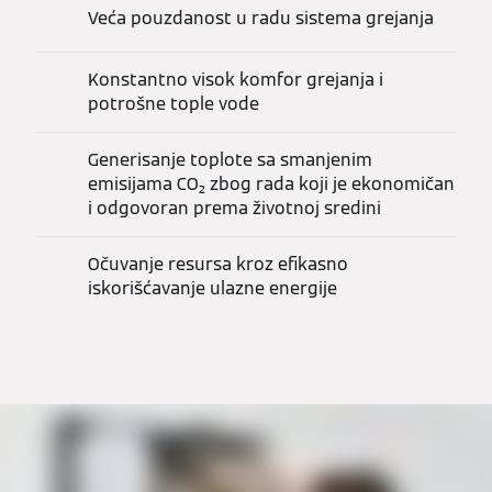
Veća pouzdanost u radu sistema grejanja
Konstantno visok komfor grejanja i
potrošne tople vode
Generisanje toplote sa smanjenim
emisijama CO₂ zbog rada koji je ekonomičan
i odgovoran prema životnoj sredini
Očuvanje resursa kroz efikasno
iskorišćavanje ulazne energije