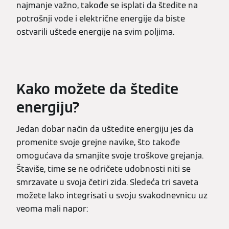
najmanje važno, takođe se isplati da štedite na
potrošnji vode i električne energije da biste
ostvarili uštede energije na svim poljima.
Kako možete da štedite
energiju?
Jedan dobar način da uštedite energiju jes da
promenite svoje grejne navike, što takođe
omogućava da smanjite svoje troškove grejanja.
Štaviše, time se ne odričete udobnosti niti se
smrzavate u svoja četiri zida. Sledeća tri saveta
možete lako integrisati u svoju svakodnevnicu uz
veoma mali napor: