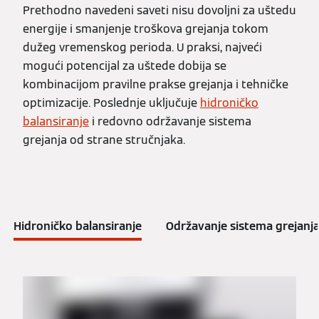
Prethodno navedeni saveti nisu dovoljni za uštedu
energije i smanjenje troškova grejanja tokom
dužeg vremenskog perioda. U praksi, najveći
mogući potencijal za uštede dobija se
kombinacijom pravilne prakse grejanja i tehničke
optimizacije. Poslednje uključuje
hidroničko
balansiranje
i redovno održavanje sistema
grejanja od strane stručnjaka.
Hidroničko balansiranje
Održavanje sistema grejanj