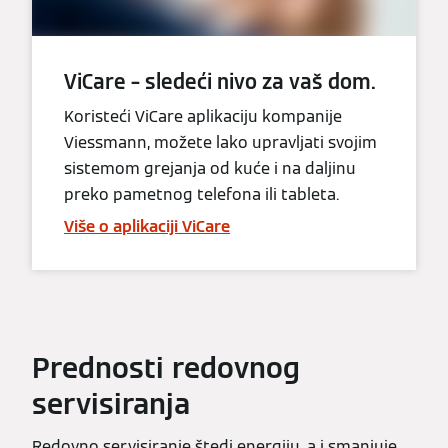
ViCare – sledeći nivo za vaš dom.
Koristeći ViCare aplikaciju kompanije
Viessmann, možete lako upravljati svojim
sistemom grejanja od kuće i na daljinu
preko pametnog telefona ili tableta.
Više o aplikaciji ViCare
Prednosti redovnog
servisiranja
Redovno servisiranje štedi energiju, a i smanjuje