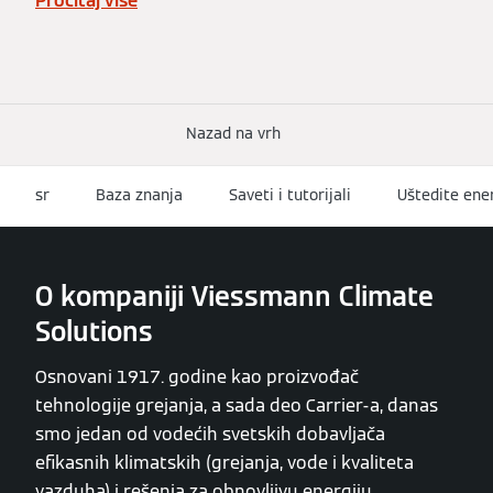
Pročitaj više
Nazad na vrh
sr
Baza znanja
Saveti i tutorijali
Uštedite ener
O kompaniji Viessmann Climate
Solutions
Osnovani 1917. godine kao proizvođač
tehnologije grejanja, a sada deo Carrier-a, danas
smo jedan od vodećih svetskih dobavljača
efikasnih klimatskih (grejanja, vode i kvaliteta
vazduha) i rešenja za obnovljivu energiju.