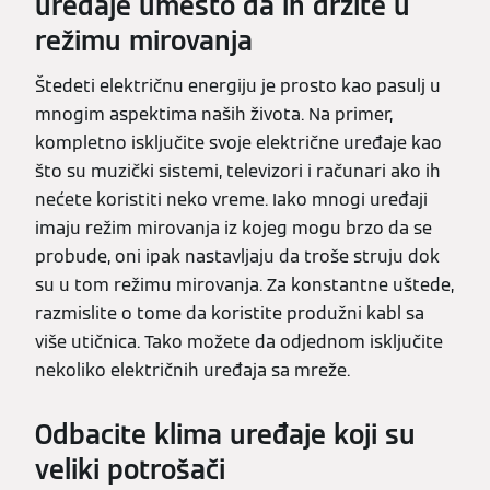
uređaje umesto da ih držite u
režimu mirovanja
Štedeti električnu energiju je prosto kao pasulj u
mnogim aspektima naših života. Na primer,
kompletno isključite svoje električne uređaje kao
što su muzički sistemi, televizori i računari ako ih
nećete koristiti neko vreme. Iako mnogi uređaji
imaju režim mirovanja iz kojeg mogu brzo da se
probude, oni ipak nastavljaju da troše struju dok
su u tom režimu mirovanja. Za konstantne uštede,
razmislite o tome da koristite produžni kabl sa
više utičnica. Tako možete da odjednom isključite
nekoliko električnih uređaja sa mreže.
Odbacite klima uređaje koji su
veliki potrošači