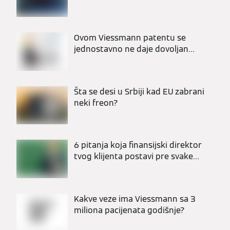
dana na gradilištu
Ovom Viessmann patentu se
jednostavno ne daje dovoljan
respekt.
Šta se desi u Srbiji kad EU zabrani
neki freon?
6 pitanja koja finansijski direktor
tvog klijenta postavi pre svake
ozbiljne investicije u HVAC
Kakve veze ima Viessmann sa 3
miliona pacijenata godišnje?