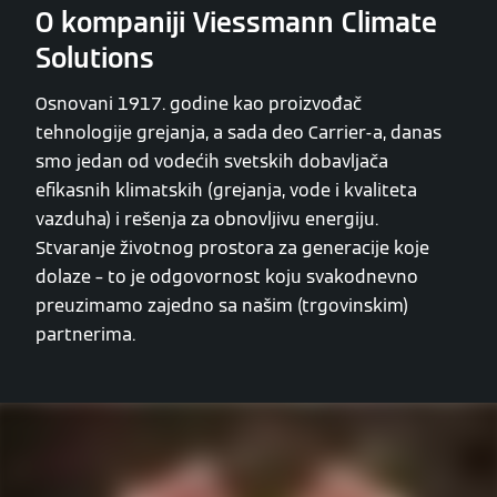
O kompaniji Viessmann Climate
Solutions
Osnovani 1917. godine kao proizvođač
tehnologije grejanja, a sada deo Carrier-a, danas
smo jedan od vodećih svetskih dobavljača
efikasnih klimatskih (grejanja, vode i kvaliteta
vazduha) i rešenja za obnovljivu energiju.
Stvaranje životnog prostora za generacije koje
dolaze – to je odgovornost koju svakodnevno
preuzimamo zajedno sa našim (trgovinskim)
partnerima.