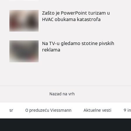
Zašto je PowerPoint turizam u
HVAC obukama katastrofa
Na TV-u gledamo stotine pivskih
reklama
Nazad na vrh
sr
O preduzeću Viessmann
Aktuelne vesti
9 i