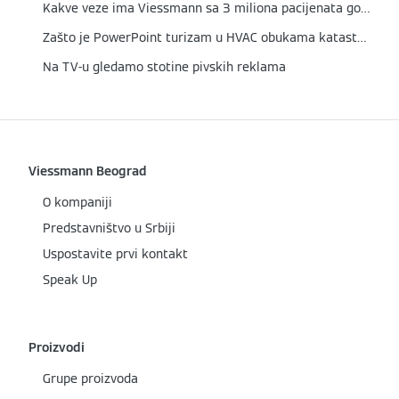
Kakve veze ima Viessmann sa 3 miliona pacijenata godišnje?
Zašto je PowerPoint turizam u HVAC obukama katastrofa
Na TV-u gledamo stotine pivskih reklama
Viessmann Beograd
O kompaniji
Predstavništvo u Srbiji
Uspostavite prvi kontakt
Speak Up
Proizvodi
Grupe proizvoda