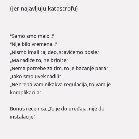
(jer najavljuju katastrofu)
“Samo smo malo…”,
“Nije bilo vremena…”
„Nismo imali taj deo, stavićemo posle.“
„Ma radiće to, ne brinite.“
„Nema potrebe za tim, to je bacanje para.“
„Tako smo uvek radili.“
„Ne treba vam nikakva regulacija, to vam je
komplikacija.“
Bonus rečenica: „To je do uređaja, nije do
instalacije.“