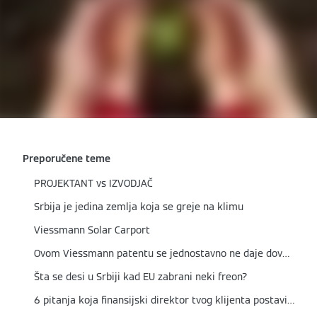
Preporučene teme
PROJEKTANT vs IZVODJAČ
Srbija je jedina zemlja koja se greje na klimu
Viessmann Solar Carport
Ovom Viessmann patentu se jednostavno ne daje dovoljan respekt
Šta se desi u Srbiji kad EU zabrani neki freon?
6 pitanja koja finansijski direktor tvog klijenta postavi pre svake ozbiljne investicije u HVAC