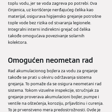
toplu vodu, jer se voda zagreva po potrebi. Ova
činjenica, uz korišćenje nerđajućeg čelika kao
materijal, osigurava higijensko grejanje potrošne
tople vode bez rizika od stvaranja legionele.
Integralni interni indirektni grejač od čelika
takođe omogućava povezivanje solarnih
kolektora.
Omogućen neometan rad
Rad akumulacionog bojlera za vodu za grejanje
takođe se prati u okviru održavanja sistema
grejanja. To pomaže da se osigura neometani rad
sistema. Tokom vizuelne inspekcije, stručnjak za
grejanje proverava akumulacioni bojler, pumpe i
ventile na oštećenja, koroziju, prljavštinu i curenja.
To je prvenstveno mera predostrožnosti. Ovde je