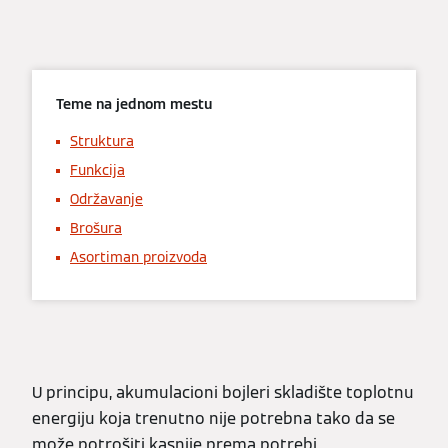
Teme na jednom mestu
Struktura
Funkcija
Održavanje
Brošura
Asortiman proizvoda
U principu, akumulacioni bojleri skladište toplotnu
energiju koja trenutno nije potrebna tako da se
može potrošiti kasnije prema potrebi.