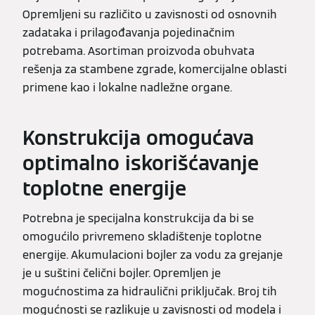
Opremljeni su različito u zavisnosti od osnovnih
zadataka i prilagođavanja pojedinačnim
potrebama. Asortiman proizvoda obuhvata
rešenja za stambene zgrade, komercijalne oblasti
primene kao i lokalne nadležne organe.
Konstrukcija omogućava
optimalno iskorišćavanje
toplotne energije
Potrebna je specijalna konstrukcija da bi se
omogućilo privremeno skladištenje toplotne
energije. Akumulacioni bojler za vodu za grejanje
je u suštini čelični bojler. Opremljen je
mogućnostima za hidraulični priključak. Broj tih
mogućnosti se razlikuje u zavisnosti od modela i