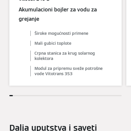
Akumulacioni bojler za vodu za
grejanje
Široke mogućnosti primene
Mali gubici toplote
Crpna stanica za krug solarnog
kolektora
Modul za pripremu sveže potrošne
vode Vitotrans 353
Dalja uputstva i saveti