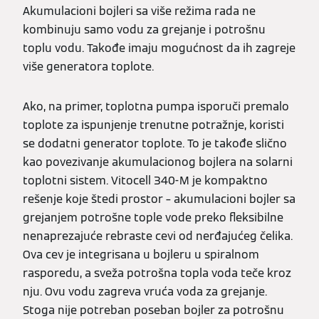
Akumulacioni bojleri sa više režima rada ne
kombinuju samo vodu za grejanje i potrošnu
toplu vodu. Takođe imaju mogućnost da ih zagreje
više generatora toplote.
Ako, na primer, toplotna pumpa isporuči premalo
toplote za ispunjenje trenutne potražnje, koristi
se dodatni generator toplote. To je takođe slično
kao povezivanje akumulacionog bojlera na solarni
toplotni sistem. Vitocell 340-M je kompaktno
rešenje koje štedi prostor – akumulacioni bojler sa
grejanjem potrošne tople vode preko fleksibilne
nenaprezajuće rebraste cevi od nerđajućeg čelika.
Ova cev je integrisana u bojleru u spiralnom
rasporedu, a sveža potrošna topla voda teče kroz
nju. Ovu vodu zagreva vruća voda za grejanje.
Stoga nije potreban poseban bojler za potrošnu