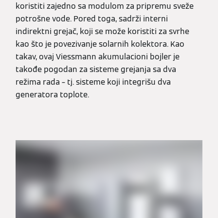
koristiti zajedno sa modulom za pripremu sveže
potrošne vode. Pored toga, sadrži interni
indirektni grejač, koji se može koristiti za svrhe
kao što je povezivanje solarnih kolektora. Kao
takav, ovaj Viessmann akumulacioni bojler je
takođe pogodan za sisteme grejanja sa dva
režima rada – tj. sisteme koji integrišu dva
generatora toplote.