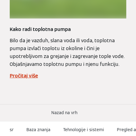
Kako radi toplotna pumpa
Bilo da je vazduh, slana voda ili voda, toplotna
pumpa izvlači toplotu iz okoline i čini je
upotrebljivom za grejanje i zagrevanje tople vode.
Objašnjavamo toplotnu pumpu i njenu funkciju.
Pročitaj više
Nazad na vrh
sr
Baza znanja
Tehnologije i sistemi
Pregled a