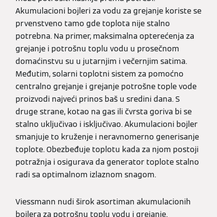
Akumulacioni bojleri za vodu za grejanje koriste se
prvenstveno tamo gde toplota nije stalno
potrebna. Na primer, maksimalna opterećenja za
grejanje i potrošnu toplu vodu u prosečnom
domaćinstvu su u jutarnjim i večernjim satima.
Međutim, solarni toplotni sistem za pomoćno
centralno grejanje i grejanje potrošne tople vode
proizvodi najveći prinos baš u sredini dana. S
druge strane, kotao na gas ili čvrsta goriva bi se
stalno uključivao i isključivao. Akumulacioni bojler
smanjuje to kruženje i neravnomerno generisanje
toplote. Obezbeđuje toplotu kada za njom postoji
potražnja i osigurava da generator toplote stalno
radi sa optimalnom izlaznom snagom.
Viessmann nudi širok asortiman akumulacionih
bojlera za potrošnu toplu vodu i grejanje.