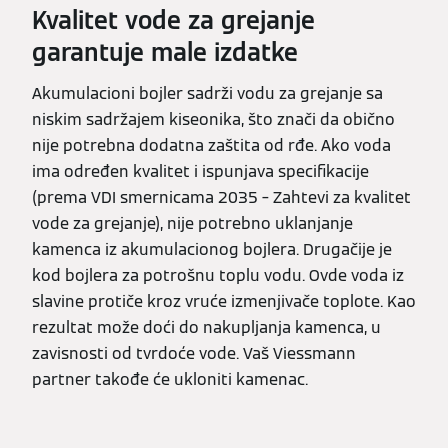
Kvalitet vode za grejanje
garantuje male izdatke
Akumulacioni bojler sadrži vodu za grejanje sa
niskim sadržajem kiseonika, što znači da obično
nije potrebna dodatna zaštita od rđe. Ako voda
ima određen kvalitet i ispunjava specifikacije
(prema VDI smernicama 2035 – Zahtevi za kvalitet
vode za grejanje), nije potrebno uklanjanje
kamenca iz akumulacionog bojlera. Drugačije je
kod bojlera za potrošnu toplu vodu. Ovde voda iz
slavine protiče kroz vruće izmenjivače toplote. Kao
rezultat može doći do nakupljanja kamenca, u
zavisnosti od tvrdoće vode. Vaš Viessmann
partner takođe će ukloniti kamenac.