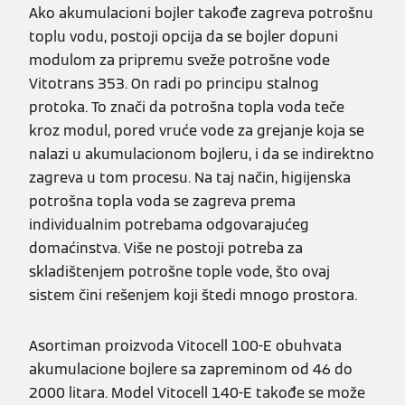
Ako akumulacioni bojler takođe zagreva potrošnu
toplu vodu, postoji opcija da se bojler dopuni
modulom za pripremu sveže potrošne vode
Vitotrans 353. On radi po principu stalnog
protoka. To znači da potrošna topla voda teče
kroz modul, pored vruće vode za grejanje koja se
nalazi u akumulacionom bojleru, i da se indirektno
zagreva u tom procesu. Na taj način, higijenska
potrošna topla voda se zagreva prema
individualnim potrebama odgovarajućeg
domaćinstva. Više ne postoji potreba za
skladištenjem potrošne tople vode, što ovaj
sistem čini rešenjem koji štedi mnogo prostora.
Asortiman proizvoda Vitocell 100-E obuhvata
akumulacione bojlere sa zapreminom od 46 do
2000 litara. Model Vitocell 140-E takođe se može