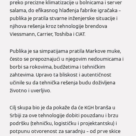
preko precizne klimatizacije u bolnicama i server
salama, do efikasnog hlađenja fabrike igračaka –
publika je pratila stvarne inženjerske situacije i
njihova rešenja kroz tehnologije brendova
Viessmann, Carrier, Toshiba i CIAT.
Publika je sa simpatijama pratila Markove muke,
često se prepoznajući u njegovim nedoumicama i
borbi sa rokovima, budžetima i tehničkim
zahtevima. Upravo ta bliskost i autentičnost
učinile su da tehnička rešenja budu doživljena
životno i uverljivo.
Cilj skupa bio je da pokaže da će KGH branša u
Srbiji za ove tehnologije dobiti pouzdanu i brzu
podršku (tehničku, logističku i projektantsku) i
potpunu otvorenost za saradnju – od prve skice