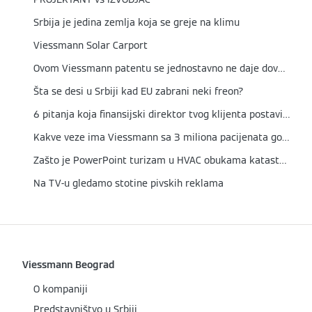
Srbija je jedina zemlja koja se greje na klimu
Viessmann Solar Carport
Ovom Viessmann patentu se jednostavno ne daje dovoljan respekt
Šta se desi u Srbiji kad EU zabrani neki freon?
6 pitanja koja finansijski direktor tvog klijenta postavi pre svake ozbiljne investicije u HVAC
Kakve veze ima Viessmann sa 3 miliona pacijenata godišnje?
Zašto je PowerPoint turizam u HVAC obukama katastrofa
Na TV-u gledamo stotine pivskih reklama
Viessmann Beograd
O kompaniji
Predstavništvo u Srbiji