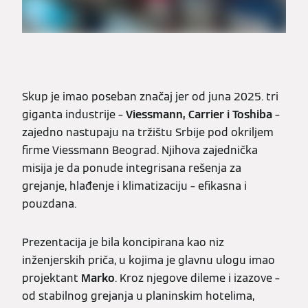
Skup je imao poseban značaj jer od juna 2025. tri
giganta industrije –
Viessmann, Carrier i Toshiba
–
zajedno nastupaju na tržištu Srbije pod okriljem
firme Viessmann Beograd. Njihova zajednička
misija je da ponude integrisana rešenja za
grejanje, hlađenje i klimatizaciju – efikasna i
pouzdana.
Prezentacija je bila koncipirana kao niz
inženjerskih priča, u kojima je glavnu ulogu imao
projektant
Marko
. Kroz njegove dileme i izazove –
od stabilnog grejanja u planinskim hotelima,