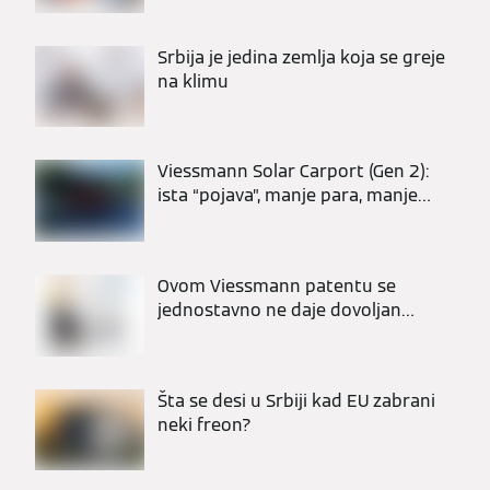
Srbija je jedina zemlja koja se greje
na klimu
Viessmann Solar Carport (Gen 2):
ista “pojava”, manje para, manje
dana na gradilištu
Ovom Viessmann patentu se
jednostavno ne daje dovoljan
respekt.
Šta se desi u Srbiji kad EU zabrani
neki freon?