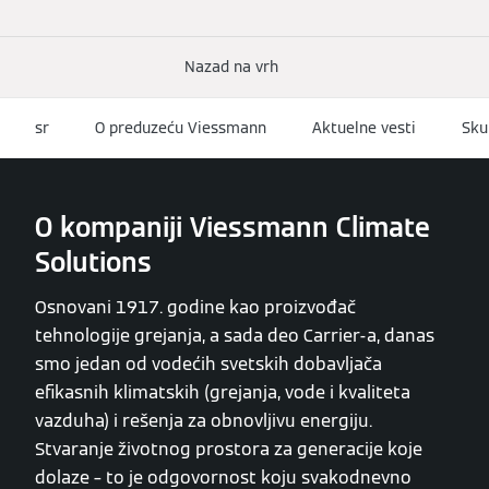
Nazad na vrh
sr
O preduzeću Viessmann
Aktuelne vesti
Sku
O kompaniji Viessmann Climate
Solutions
Osnovani 1917. godine kao proizvođač
tehnologije grejanja, a sada deo Carrier-a, danas
smo jedan od vodećih svetskih dobavljača
efikasnih klimatskih (grejanja, vode i kvaliteta
vazduha) i rešenja za obnovljivu energiju.
Stvaranje životnog prostora za generacije koje
dolaze – to je odgovornost koju svakodnevno