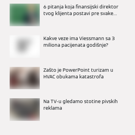
6 pitanja koja finansijski direktor
tvog klijenta postavi pre svake
ozbiljne investicije u HVAC
Kakve veze ima Viessmann sa 3
miliona pacijenata godišnje?
Zašto je PowerPoint turizam u
HVAC obukama katastrofa
Na TV-u gledamo stotine pivskih
reklama