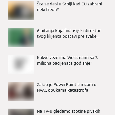
Šta se desi u Srbiji kad EU zabrani
neki freon?
6 pitanja koja finansijski direktor
tvog klijenta postavi pre svake
ozbiljne investicije u HVAC
Kakve veze ima Viessmann sa 3
miliona pacijenata godišnje?
Zašto je PowerPoint turizam u
HVAC obukama katastrofa
Na TV-u gledamo stotine pivskih