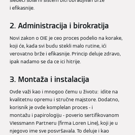
sledeći solarni sistem biti obradjivan brže
i efikasnije.
2. Administracija i birokratija
Novi zakon o OIE je ceo proces podelio na korake,
koji će, kada svi budu stekli malo rutine, ići
verovatno brže i efikasnije. Princip deluje zdravo,
ipak nadamo se da ce ici hitrije.
3. Montaža i instalacija
Ovde važi kao i mnogoo čemu u životu: idite na
kvalitetnu opremu i stručne majstore. Dodatno,
korisnik je ovde komplelan proces - i
montažu i papirologiju - poverio sertifikovanom
VIessmann Partneru (firma Loren Line), koji je u
njegovo ime sve posvršavala. To deluje i kao