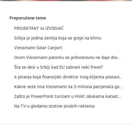
Preporučene teme
PROJEKTANT vs IZVODJAČ
Srbija je jedina zemlja koja se greje na klimu
Viessmann Solar Carport
Ovom Viessmann patentu se jednostavno ne daje dovoljan respekt
Šta se desi u Srbiji kad EU zabrani neki freon?
6 pitanja koja finansijski direktor tvog klijenta postavi pre svake ozbiljne investicije u HVAC
Kakve veze ima Viessmann sa 3 miliona pacijenata godišnje?
Zašto je PowerPoint turizam u HVAC obukama katastrofa
Na TV-u gledamo stotine pivskih reklama