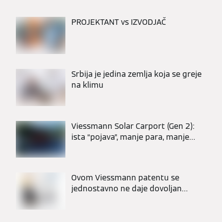
PROJEKTANT vs IZVODJAČ
Srbija je jedina zemlja koja se greje
na klimu
Viessmann Solar Carport (Gen 2):
ista “pojava”, manje para, manje
dana na gradilištu
Ovom Viessmann patentu se
jednostavno ne daje dovoljan
respekt.