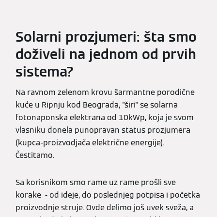
Solarni prozjumeri: šta smo
doživeli na jednom od prvih
sistema?
Na ravnom zelenom krovu šarmantne porodične
kuće u Ripnju kod Beograda, "širi" se solarna
fotonaponska elektrana od 10kWp, koja je svom
vlasniku donela punopravan status prozjumera
(kupca-proizvodjača električne energije).
Čestitamo.
Sa korisnikom smo rame uz rame prošli sve
korake - od ideje, do poslednjeg potpisa i početka
proizvodnje struje. Ovde delimo još uvek sveža, a