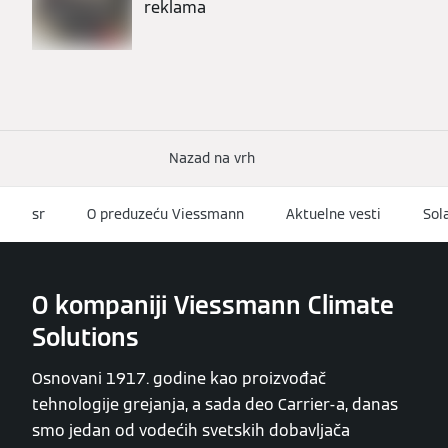
reklama
Nazad na vrh
sr
O preduzeću Viessmann
Aktuelne vesti
Sol
O kompaniji Viessmann Climate
Solutions
Osnovani 1917. godine kao proizvođač
tehnologije grejanja, a sada deo Carrier-a, danas
smo jedan od vodećih svetskih dobavljača