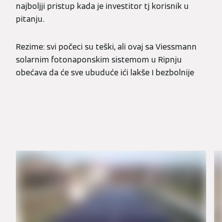
najboljji pristup kada je investitor tj korisnik u
pitanju.
Rezime: svi počeci su teški, ali ovaj sa Viessmann
solarnim fotonaponskim sistemom u Ripnju
obećava da će sve ubuduće ići lakše I bezbolnije