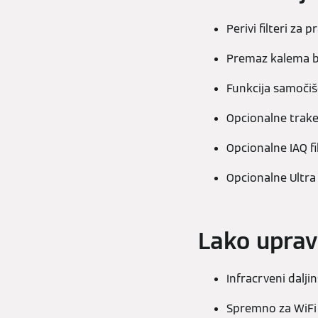
Perivi filteri za
Premaz kalema be
Funkcija samočiš
Opcionalne trake
Opcionalne IAQ fi
Opcionalne Ultra 
Lako uprav
Infracrveni dalji
Spremno za WiFi