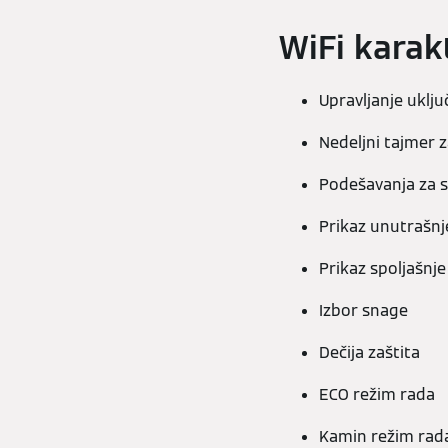
WiFi karak
Upravljanje uklju
Nedeljni tajmer z
Podešavanja za s
Prikaz unutrašn
Prikaz spoljašnj
Izbor snage
Dečija zaštita
ECO režim rada
Kamin režim rad