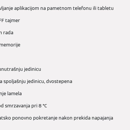
ljanje aplikacijom na pametnom telefonu ili tabletu
FF tajmer
m rada
 memorije
unutrašnju jedinicu
a spoljašnju jedinicu, dvostepena
ranje lamela
od smrzavanja pri 8 °C
tsko ponovno pokretanje nakon prekida napajanja