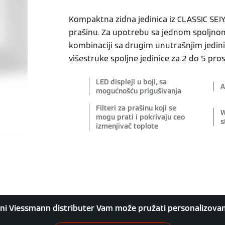
Kompaktna zidna jedinica iz CLASSIC SEIYA 
prašinu. Za upotrebu sa jednom spoljnom 
kombinaciji sa drugim unutrašnjim jedin
višestruke spoljne jedinice za 2 do 5 pros
LED displeji u boji, sa
A
mogućnošću prigušivanja
Filteri za prašinu koji se
W
mogu prati i pokrivaju ceo
s
izmenjivač toplote
lni Viessmann distributer Vam može pružati personalizova