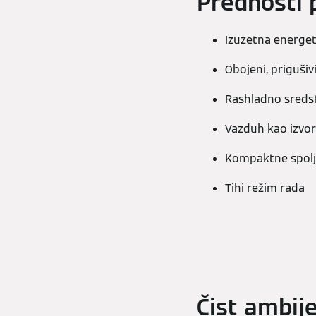
Prednosti 
Izuzetna energet
Obojeni, prigušivi
Rashladno sreds
Vazduh kao izvor
Kompaktne spolja
Tihi režim rada
Čist ambij