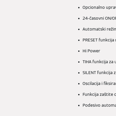
Opcionalno uprav
24-časovni ON/O
Automatski reži
PRESET funkcija
Hi Power
TIHA funkcija za 
SILENT funkcija z
Oscilacija i fiksi
Funkcija zaštite 
Podesivo automa