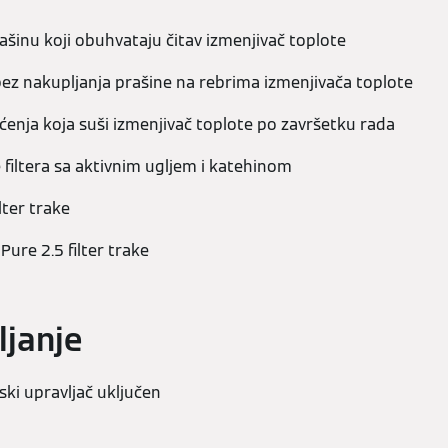
 prašinu koji obuhvataju čitav izmenjivač toplote
z nakupljanja prašine na rebrima izmenjivača toplote
ćenja koja suši izmenjivač toplote po završetku rada
 filtera sa aktivnim ugljem i katehinom
lter trake
Pure 2.5 filter trake
ljanje
nski upravljač uključen