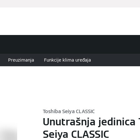
mpanija
Servis
Profesionalci
Aktuelnosti
Konta
Preuzimanja
Funkcije klima uređaja
Toshiba Seiya CLASSIC
Unutrašnja jedinica
Seiya CLASSIC