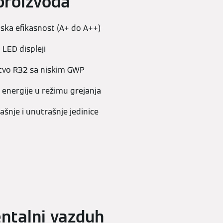
proizvoda
ska efikasnost (A+ do A++)
 LED displeji
tvo R32 sa niskim GWP
 energije u režimu grejanja
šnje i unutrašnje jedinice
entalni vazduh