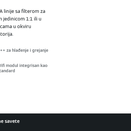
linije sa filterom za
jedinicom 1:1 ili u
icama u okviru
torija.
++ za hlađenje i grejanje
ifi modul integrisan kao
tandard
ne savete