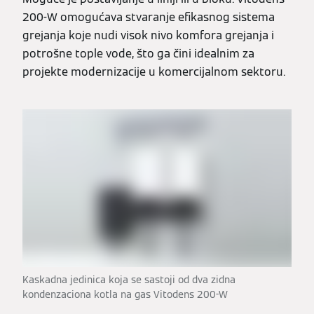
200-W omogućava stvaranje efikasnog sistema
grejanja koje nudi visok nivo komfora grejanja i
potrošne tople vode, što ga čini idealnim za
projekte modernizacije u komercijalnom sektoru.
Kaskadna jedinica koja se sastoji od dva zidna
kondenzaciona kotla na gas Vitodens 200-W