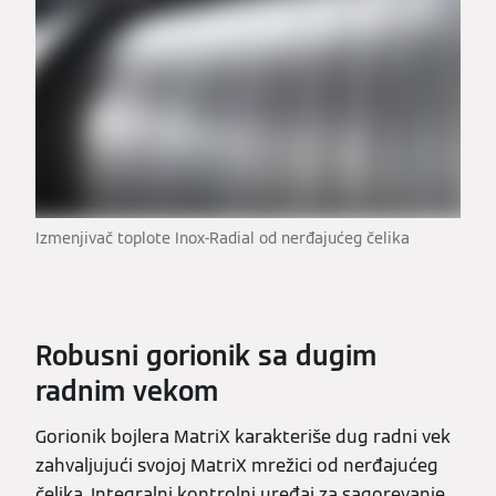
Izmenjivač toplote Inox-Radial od nerđajućeg čelika
Robusni gorionik sa dugim
radnim vekom
Gorionik bojlera MatriX karakteriše dug radni vek
zahvaljujući svojoj MatriX mrežici od nerđajućeg
čelika. Integralni kontrolni uređaj za sagorevanje