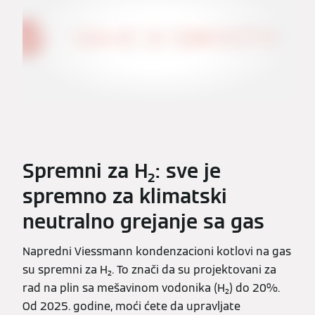
Spremni za H₂: sve je
spremno za klimatski
neutralno grejanje sa gas
Napredni Viessmann kondenzacioni kotlovi na gas
su spremni za H₂. To znači da su projektovani za
rad na plin sa mešavinom vodonika (H₂) do 20%.
Od 2025. godine, moći ćete da upravljate