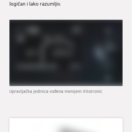
logičan i lako razumljiv.
Upravljačka jedinica vođena menijem Vitotronic