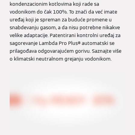
kondenzacionim kotlovima koji rade sa
vodonikom do čak 100%. To znači da već imate
uređaj koji je spreman za buduće promene u
snabdevanju gasom, a da nisu potrebne nikakve
velike adaptacije. Patentirani kontrolni uređaj za
sagorevanje Lambda Pro Plus® automatski se
prilagođava odgovarajućem gorivu. Saznajte više
o klimatski neutralnom grejanju vodonikom.