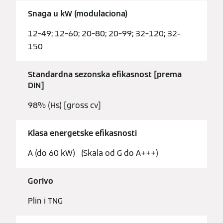
Snaga u kW (modulaciona)
12–49; 12–60; 20–80; 20–99; 32–120; 32–
150
Standardna sezonska efikasnost [prema
DIN]
98% (Hs) [gross cv]
Klasa energetske efikasnosti
A (do 60 kW) (Skala od G do A+++)
Gorivo
Plin i TNG