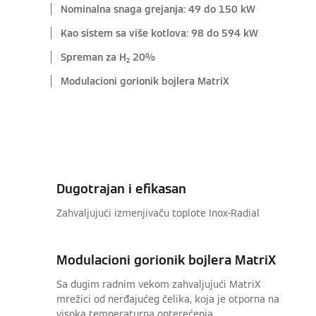
Nominalna snaga grejanja: 49 do 150 kW
Kao sistem sa više kotlova: 98 do 594 kW
Spreman za H₂ 20%
Modulacioni gorionik bojlera MatriX
Dugotrajan i efikasan
Zahvaljujući izmenjivaču toplote Inox-Radial
Modulacioni gorionik bojlera MatriX
Sa dugim radnim vekom zahvaljujući MatriX
mrežici od nerđajućeg čelika, koja je otporna na
visoka temperaturna opterećenja