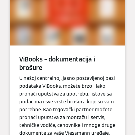
ViBooks – dokumentacija i
brošure
U našoj centralnoj, jasno postavljenoj bazi
podataka ViBooks, možete brzo i lako
pronaći uputstva za upotrebu, listove sa
podacima i sve vrste brošura koje su vam
potrebne. Kao trgovački partner možete
pronaći uputstva za montažu i servis,
tehničke vodiče, cenovnike i mnoge druge
dokumente za vaše Viessmann uređaje.