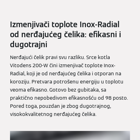
Izmenjivači toplote Inox-Radial
od nerđajućeg čelika: efikasni i
dugotrajni
Nerđajući čelik pravi svu razliku. Srce kotla
Vitodens 200-W čini izmenjivač toplote Inox-
Radial, koji je od nerđajućeg čelika i otporan na
koroziju. Pretvara potrošenu energiju u toplotu
veoma efikasno. Gotovo bez gubitaka, sa
praktično nepobedivom efikasnošću od 98 posto.
Pored toga, pouzdan je zbog dugotrajnog,
visokokvalitetnog nerđajućeg čelika.