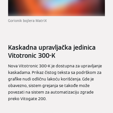
Gorionik bojlera MatriX
Kaskadna upravljačka jedinica
Vitotronic 300-K
Nova Vitotronic 300-K je dostupna za upravljanje
kaskadama. Prikaz čistog teksta sa podrškom za
grafike nudi odličnu lakoću korišćenja. Gde je
obavezno, sistem grejanja se takođe može
povezati na sistem za automatizaciju zgrade
preko Vitogate 200.