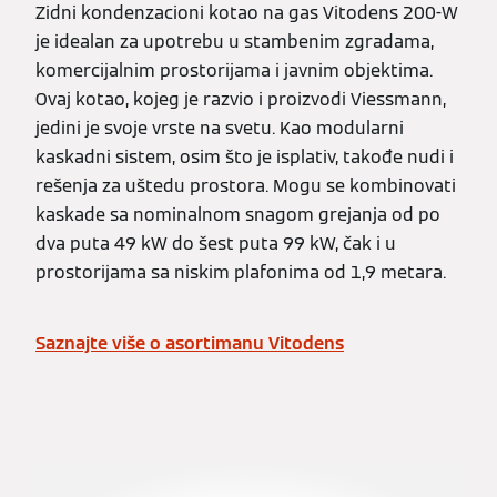
Zidni kondenzacioni kotao na gas Vitodens 200-W
je idealan za upotrebu u stambenim zgradama,
komercijalnim prostorijama i javnim objektima.
Ovaj kotao, kojeg je razvio i proizvodi Viessmann,
jedini je svoje vrste na svetu. Kao modularni
kaskadni sistem, osim što je isplativ, takođe nudi i
rešenja za uštedu prostora. Mogu se kombinovati
kaskade sa nominalnom snagom grejanja od po
dva puta 49 kW do šest puta 99 kW, čak i u
prostorijama sa niskim plafonima od 1,9 metara.
Saznajte više o asortimanu Vitodens