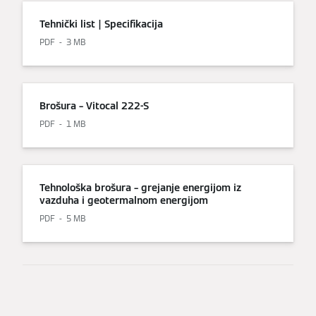
Tehnički list | Specifikacija
PDF
3 MB
Brošura – Vitocal 222-S
PDF
1 MB
Tehnološka brošura – grejanje energijom iz
vazduha i geotermalnom energijom
PDF
5 MB