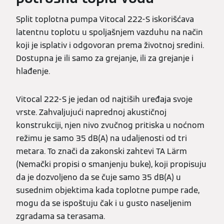
Split toplotna pumpa Vitocal 222-S iskorišćava
latentnu toplotu u spoljašnjem vazduhu na način
koji je isplativ i odgovoran prema životnoj sredini.
Dostupna je ili samo za grejanje, ili za grejanje i
hlađenje.
Vitocal 222-S je jedan od najtiših uređaja svoje
vrste. Zahvaljujući naprednoj akustičnoj
konstrukciji, njen nivo zvučnog pritiska u noćnom
režimu je samo 35 dB(A) na udaljenosti od tri
metara. To znači da zakonski zahtevi TA Lärm
(Nemački propisi o smanjenju buke), koji propisuju
da je dozvoljeno da se čuje samo 35 dB(A) u
susednim objektima kada toplotne pumpe rade,
mogu da se ispoštuju čak i u gusto naseljenim
zgradama sa terasama.