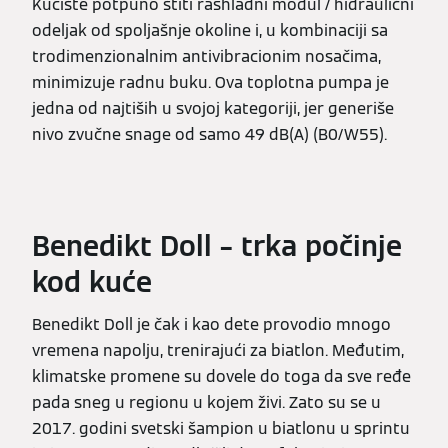
Kućište potpuno štiti rashladni modul / hidraulični
odeljak od spoljašnje okoline i, u kombinaciji sa
trodimenzionalnim antivibracionim nosačima,
minimizuje radnu buku. Ova toplotna pumpa je
jedna od najtiših u svojoj kategoriji, jer generiše
nivo zvučne snage od samo 49 dB(A) (B0/W55).
Benedikt Doll – trka počinje
kod kuće
Benedikt Doll je čak i kao dete provodio mnogo
vremena napolju, trenirajući za biatlon. Međutim,
klimatske promene su dovele do toga da sve ređe
pada sneg u regionu u kojem živi. Zato su se u
2017. godini svetski šampion u biatlonu u sprintu