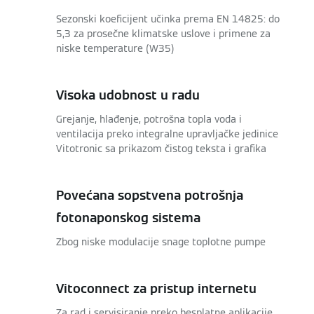
Sezonski koeficijent učinka prema EN 14825: do
5,3 za prosečne klimatske uslove i primene za
niske temperature (W35)
Visoka udobnost u radu
Grejanje, hlađenje, potrošna topla voda i
ventilacija preko integralne upravljačke jedinice
Vitotronic sa prikazom čistog teksta i grafika
Povećana sopstvena potrošnja
fotonaponskog sistema
Zbog niske modulacije snage toplotne pumpe
Vitoconnect za pristup internetu
Za rad i servisiranje preko besplatne aplikacije