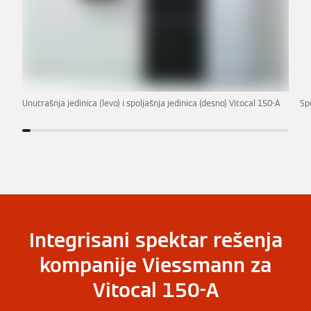
Unutrašnja jedinica (levo) i spoljašnja jedinica (desno) Vitocal 150-A
Sp
Integrisani spektar rešenja
kompanije Viessmann za
Vitocal 150-A